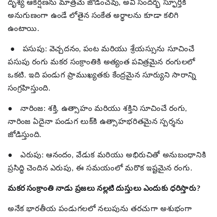
దృశ్య ఆకర్షణను మాత్రమే జోడించవు, అవి సందర్భ స్ఫూర్తికి
అనుగుణంగా ఉండే లోతైన సంకేత అర్థాలను కూడా కలిగి
ఉంటాయి.
●
పసుపు: వెచ్చదనం, పంట మరియు శ్రేయస్సును సూచించే
పసుపు రంగు మకర సంక్రాంతికి అత్యంత పవిత్రమైన రంగులలో
ఒకటి. ఇది పండుగ ప్రాముఖ్యతకు కేంద్రమైన సూర్యుని సారాన్ని
సంగ్రహిస్తుంది.
●
నారింజ: శక్తి, ఉత్సాహం మరియు శక్తిని సూచించే రంగు,
నారింజ ఏదైనా పండుగ లుక్‌కి ఉత్సాహభరితమైన స్పర్శను
జోడిస్తుంది.
●
ఎరుపు: ఆనందం, వేడుక మరియు అభిరుచితో అనుబంధానికి
ప్రసిద్ధి చెందిన ఎరుపు, ఈ సమయంలో మరొక ఇష్టమైన రంగు.
మకర సంక్రాంతి నాడు ప్రజలు నల్లటి దుస్తులు ఎందుకు ధరిస్తారు?
అనేక భారతీయ పండుగలలో నలుపును తరచుగా అశుభంగా