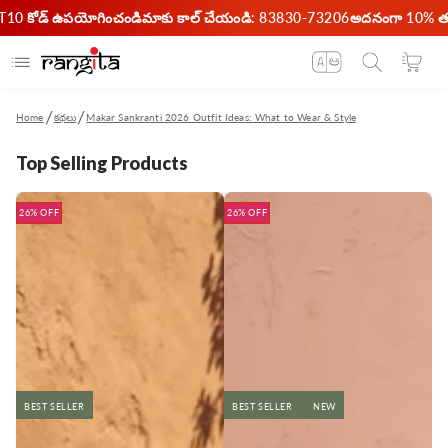
IRST10 కోడ్ ఉపయోగించండి
మాకు కాల్ చేయండి: 83830-73206
అదనంగా 10% తగ్గి
కంటెంట్‌కి దాటవేయండి
భాష
బండి
Home
కథలు
Makar Sankranti 2026 Outfit Ideas: What to Wear & Style
Top Selling Products
26% OFF
26% OFF
BEST SELLER
BEST SELLER
NEW