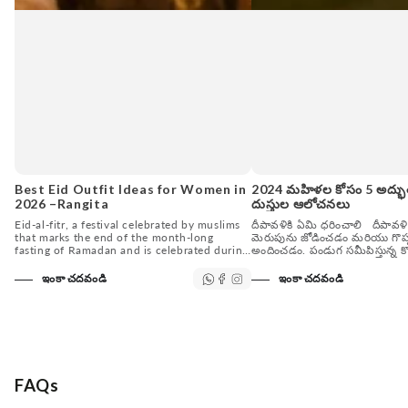
Best Eid Outfit Ideas for Women in
2024 మహిళల కోసం 5 అద్భు
2026 –Rangita
దుస్తుల ఆలోచనలు
Eid-al-fitr, a festival celebrated by muslims
దీపావళికి ఏమి ధరించాలి దీపావళి
that marks the end of the month-long
మెరుపును జోడించడం మరియు గొప్ప
fasting of Ramadan and is celebrated during
అందించడం. పండుగ సమీపిస్తున్న కొద్
the first three days of Shawwal, the 10th
సాంప్రదాయమైన కానీ స్టైలిష్ దీపావళ
month of...
ధరించడానికి సిద్ధంగా ఉండండి. ఈ
ఇంకా చదవండి
ఇంకా చదవండి
దుస్తులు...
FAQs