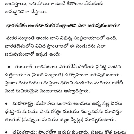
అందిస్తాయి, ఇవి హాయిగా ఉండే శీతాకాల వేడుకలకు
అనువైనవిగా చేస్తాయి.
భారతదేశం అంతటా మకర సంక్రాంతిని ఎలా జరుపుకుంటారు?
మకర సంక్రాంతి అందం దాని విభిన్న సంప్రదాయాలలో ఉంది.
భారతదేశంలోని వివిధ ప్రాంతాలలో ఈ పండుగను ఎలా
జరుపుకుంటారో ఇక్కడ ఉంది:
●
గుజరాత్: గాలిపటాలు ఎగురవేసే పోటీలకు ప్రసిద్ధి చెందిన
ఉత్తరాయణం (మకర సంక్రాంతి) ఉత్సాహంగా జరుపుకుంటారు.
ప్రజలు రంగురంగుల దుస్తులు ధరించి ఉండియు మరియు జలేబీ
వంటి రుచికరమైన వంటకాలను ఆస్వాదిస్తారు.
●
మహారాష్ట్ర: మహిళలు బంగారు అంచులు ఉన్న నల్ల చీరలు
ధరిస్తారు మరియు సామరస్యం మరియు సద్భావనను సూచిస్తూ
తిలగుల్ (నువ్వులు మరియు బెల్లం స్వీట్లు) మార్చుకుంటారు.
●
తమిళనాడు: పొంగల్‌గా జరుపుకుంటారు, ప్రజలు కొత్త బట్టలు