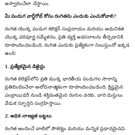
ఆస్వాదించేలా చేస్తాయి.
మీ పండుగ వార్డ్‌రోబ్ కోసం రంగితను ఎందుకు ఎంచుకోవాలి?
రంగిత యొక్క పండుగ కలెక్షన్ సంప్రదాయం మరియు ఆధునికత
యొక్క పరిపూర్ణ సమ్మేళనం, ప్రతి వ్యక్తి అవసరాలను తీర్చడానికి
రూపొందించబడింది. రంగిత ఎందుకు ప్రత్యేకంగా నిలుస్తుందో ఇక్కడ
ఉంది:
1. ప్రత్యేకమైన డిజైన్లు
రంగిత కలెక్షన్‌లోని ప్రతి ముక్క భారతీయ పండుగల సారాన్ని
ప్రతిబింబించేలా ఆలోచనాత్మకంగా రూపొందించబడింది. క్లిష్టమైన
ఎంబ్రాయిడరీ నుండి శక్తివంతమైన రంగుల వరకు, వారి దుస్తులు
వేడుక స్ఫూర్తిని సంగ్రహిస్తాయి.
2. అధిక-నాణ్యత బట్టలు
రంగిత అందించే వాటిలో సౌకర్యం మరియు మన్నిక ప్రధానమైనవి.