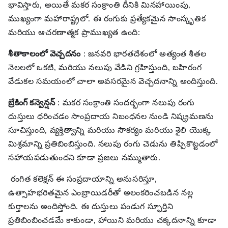
భావిస్తారు, అయితే మకర సంక్రాంతి దీనికి మినహాయింపు,
ముఖ్యంగా మహారాష్ట్రలో. ఈ రంగుకు ప్రత్యేకమైన సాంస్కృతిక
మరియు ఆచరణాత్మక ప్రాముఖ్యత ఉంది:
శీతాకాలంలో వెచ్చదనం
: జనవరి భారతదేశంలో అత్యంత శీతల
నెలలలో ఒకటి, మరియు నలుపు వేడిని గ్రహిస్తుంది, బహిరంగ
వేడుకల సమయంలో చాలా అవసరమైన వెచ్చదనాన్ని అందిస్తుంది.
బ్రేకింగ్ కన్వెన్షన్
: మకర సంక్రాంతి సందర్భంగా నలుపు రంగు
దుస్తులు ధరించడం సాంప్రదాయ నిబంధనల నుండి నిష్క్రమణను
సూచిస్తుంది, వ్యక్తిత్వాన్ని మరియు సౌకర్యం మరియు శైలి యొక్క
మిశ్రమాన్ని ప్రతిబింబిస్తుంది. నలుపు రంగు చెడును తిప్పికొట్టడంలో
సహాయపడుతుందని కూడా ప్రజలు నమ్ముతారు.
రంగిత కలెక్షన్ ఈ సంప్రదాయాన్ని అనుసరిస్తూ,
ఉత్సాహభరితమైన ఎంబ్రాయిడరీతో అలంకరించబడిన నల్ల
కుర్తాలను అందిస్తోంది. ఈ దుస్తులు పండుగ స్ఫూర్తిని
ప్రతిబింబించడమే కాకుండా, హాయిని మరియు చక్కదనాన్ని కూడా