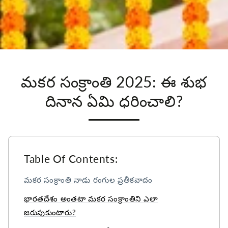
మకర సంక్రాంతి 2025: ఈ శుభ
దినాన ఏమి ధరించాలి?
Table Of Contents:
మకర సంక్రాంతి నాడు రంగుల ప్రతీకవాదం
భారతదేశం అంతటా మకర సంక్రాంతిని ఎలా
జరుపుకుంటారు?