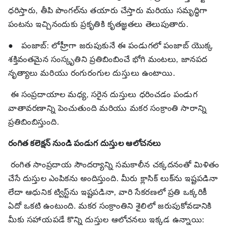
ధరిస్తారు, తీపి పొంగల్‌ను తయారు చేస్తారు మరియు సమృద్ధిగా
పంటను ఇచ్చినందుకు ప్రకృతికి కృతజ్ఞతలు తెలుపుతారు.
●
పంజాబ్: లోహ్రీగా జరుపుకునే ఈ పండుగలో పంజాబ్ యొక్క
శక్తివంతమైన సంస్కృతిని ప్రతిబింబించే భోగి మంటలు, జానపద
నృత్యాలు మరియు రంగురంగుల దుస్తులు ఉంటాయి.
ఈ సంప్రదాయాల మధ్య, సరైన దుస్తులు ధరించడం పండుగ
వాతావరణాన్ని పెంచుతుంది మరియు మకర సంక్రాంతి సారాన్ని
ప్రతిబింబిస్తుంది.
రంగిత కలెక్షన్ నుండి పండుగ దుస్తుల ఆలోచనలు
రంగిత సాంప్రదాయ సౌందర్యాన్ని సమకాలీన చక్కదనంతో మిళితం
చేసే దుస్తుల ఎంపికను అందిస్తుంది. మీరు క్లాసిక్ లుక్‌ను ఇష్టపడినా
లేదా ఆధునిక ట్విస్ట్‌ను ఇష్టపడినా, వారి సేకరణలో ప్రతి ఒక్కరికీ
ఏదో ఒకటి ఉంటుంది. మకర సంక్రాంతిని శైలిలో జరుపుకోవడానికి
మీకు సహాయపడే కొన్ని దుస్తుల ఆలోచనలు ఇక్కడ ఉన్నాయి: