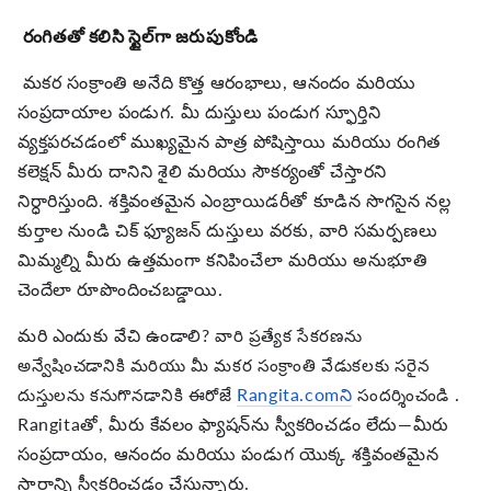
రంగితతో కలిసి స్టైల్‌గా జరుపుకోండి
మకర సంక్రాంతి అనేది కొత్త ఆరంభాలు, ఆనందం మరియు
సంప్రదాయాల పండుగ. మీ దుస్తులు పండుగ స్ఫూర్తిని
వ్యక్తపరచడంలో ముఖ్యమైన పాత్ర పోషిస్తాయి మరియు రంగిత
కలెక్షన్ మీరు దానిని శైలి మరియు సౌకర్యంతో చేస్తారని
నిర్ధారిస్తుంది. శక్తివంతమైన ఎంబ్రాయిడరీతో కూడిన సొగసైన నల్ల
కుర్తాల నుండి చిక్ ఫ్యూజన్ దుస్తులు వరకు, వారి సమర్పణలు
మిమ్మల్ని మీరు ఉత్తమంగా కనిపించేలా మరియు అనుభూతి
చెందేలా రూపొందించబడ్డాయి.
మరి ఎందుకు వేచి ఉండాలి?
వారి ప్రత్యేక సేకరణను
అన్వేషించడానికి మరియు మీ మకర సంక్రాంతి వేడుకలకు సరైన
Rangita.comని
.
దుస్తులను కనుగొనడానికి ఈరోజే
సందర్శించండి
Rangitaతో, మీరు కేవలం ఫ్యాషన్‌ను స్వీకరించడం లేదు—మీరు
సంప్రదాయం, ఆనందం మరియు పండుగ యొక్క శక్తివంతమైన
సారాన్ని స్వీకరించడం చేస్తున్నారు.