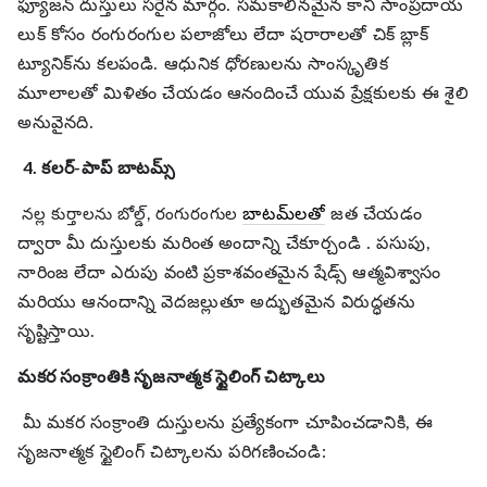
ఫ్యూజన్ దుస్తులు సరైన మార్గం. సమకాలీనమైన కానీ సాంప్రదాయ
లుక్ కోసం రంగురంగుల పలాజోలు లేదా షరారాలతో చిక్ బ్లాక్
ట్యూనిక్‌ను కలపండి. ఆధునిక ధోరణులను సాంస్కృతిక
మూలాలతో మిళితం చేయడం ఆనందించే యువ ప్రేక్షకులకు ఈ శైలి
అనువైనది.
4. కలర్-పాప్ బాటమ్స్
బాటమ్‌లతో
జత చేయడం
నల్ల కుర్తాలను బోల్డ్, రంగురంగుల
ద్వారా మీ దుస్తులకు మరింత అందాన్ని చేకూర్చండి
. పసుపు,
నారింజ లేదా ఎరుపు వంటి ప్రకాశవంతమైన షేడ్స్ ఆత్మవిశ్వాసం
మరియు ఆనందాన్ని వెదజల్లుతూ అద్భుతమైన విరుద్ధతను
సృష్టిస్తాయి.
మకర సంక్రాంతికి సృజనాత్మక స్టైలింగ్ చిట్కాలు
మీ మకర సంక్రాంతి దుస్తులను ప్రత్యేకంగా చూపించడానికి, ఈ
సృజనాత్మక స్టైలింగ్ చిట్కాలను పరిగణించండి: