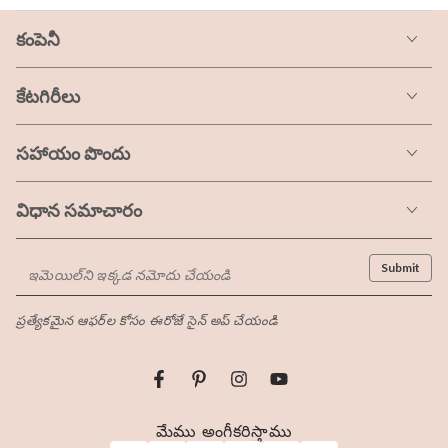
కంపెనీ
కేటగిరీలు
సహాయం పొందు
విధాన సమాచారం
ఇమెయిల్‌ని
Submit
ఇక్కడ
ప్రత్యేకమైన ఆఫర్‌ల కోసం ఈరోజే సైన్ అప్ చేయండి
నమోదు
చేయండి
ఫేస్బుక్
Pinterest
ఇన్స్టాగ్రామ్
YouTube
చెల్లింపు
మేము అంగీకరిస్తాము