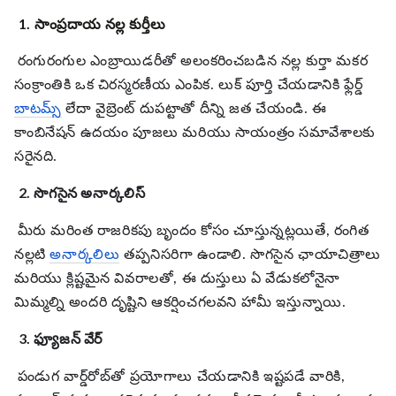
1. సాంప్రదాయ నల్ల కుర్తీలు
రంగురంగుల ఎంబ్రాయిడరీతో అలంకరించబడిన నల్ల కుర్తా మకర
సంక్రాంతికి ఒక చిరస్మరణీయ ఎంపిక. లుక్ పూర్తి చేయడానికి ఫ్లేర్డ్
బాటమ్స్
లేదా వైబ్రెంట్ దుపట్టాతో దీన్ని జత చేయండి. ఈ
కాంబినేషన్ ఉదయం పూజలు మరియు సాయంత్రం సమావేశాలకు
సరైనది.
2. సొగసైన అనార్కలిస్
మీరు మరింత రాజరికపు బృందం కోసం చూస్తున్నట్లయితే, రంగిత
నల్లటి
అనార్కలిలు
తప్పనిసరిగా ఉండాలి. సొగసైన ఛాయాచిత్రాలు
మరియు క్లిష్టమైన వివరాలతో, ఈ దుస్తులు ఏ వేడుకలోనైనా
మిమ్మల్ని అందరి దృష్టిని ఆకర్షించగలవని హామీ ఇస్తున్నాయి.
3. ఫ్యూజన్ వేర్
పండుగ వార్డ్‌రోబ్‌తో ప్రయోగాలు చేయడానికి ఇష్టపడే వారికి,