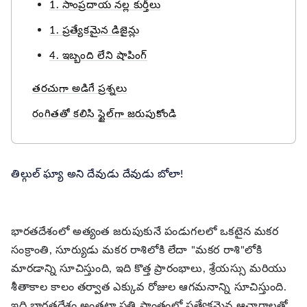
1. సాంప్రదాయ నల్ల కుర్తీలు
1. ప్రత్యేకమైన డిజైన్లు
4. ఇబ్బంది లేని షాపింగ్
తరచుగా అడిగే ప్రశ్నలు
రంగితతో కలిసి స్టైల్‌గా జరుపుకోండి
తిల్గుల్ ఘ్యా అని దేవుడు దేవుడు బోలా!
భారతదేశంలో అత్యంత జరుపుకునే పండుగలలో ఒకటైన మకర
సంక్రాంతి, సూర్యుడు మకర రాశిలోకి లేదా "మకర రాశి"లోకి
మారడాన్ని సూచిస్తుంది, ఇది కొత్త ప్రారంభాలు, శ్రేయస్సు మరియు
శీతాకాల కాలం తర్వాత ఎక్కువ రోజుల ఆగమనాన్ని సూచిస్తుంది.
ఇది భారతదేశం అంతటా ప్రతి ప్రాంతంలో ప్రత్యేకమైన ఆచారాలతో