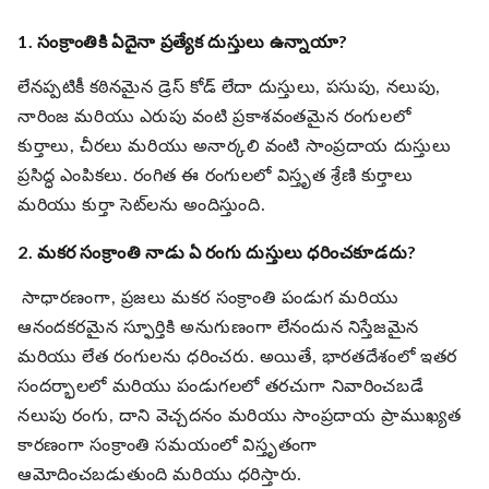
1. సంక్రాంతికి ఏదైనా ప్రత్యేక దుస్తులు ఉన్నాయా?
లేనప్పటికీ
కఠినమైన డ్రెస్ కోడ్ లేదా దుస్తులు, పసుపు, నలుపు,
నారింజ మరియు ఎరుపు వంటి ప్రకాశవంతమైన రంగులలో
కుర్తాలు, చీరలు మరియు అనార్కలి వంటి సాంప్రదాయ దుస్తులు
ప్రసిద్ధ ఎంపికలు. రంగిత ఈ రంగులలో విస్తృత శ్రేణి కుర్తాలు
మరియు కుర్తా సెట్‌లను అందిస్తుంది.
2. మకర సంక్రాంతి నాడు ఏ రంగు దుస్తులు ధరించకూడదు?
సాధారణంగా, ప్రజలు మకర సంక్రాంతి పండుగ మరియు
ఆనందకరమైన స్ఫూర్తికి అనుగుణంగా లేనందున నిస్తేజమైన
మరియు లేత రంగులను ధరించరు. అయితే, భారతదేశంలో ఇతర
సందర్భాలలో మరియు పండుగలలో తరచుగా నివారించబడే
నలుపు రంగు, దాని వెచ్చదనం మరియు సాంప్రదాయ ప్రాముఖ్యత
కారణంగా సంక్రాంతి సమయంలో విస్తృతంగా
ఆమోదించబడుతుంది మరియు ధరిస్తారు.