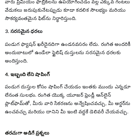
వారు ప్రీమియం ఫాబ్రిక్‌లను ఉపయోగించడం వల్ల ఎక్కువ గంటలు
వేడుకలు జరుపుకునేటప్పుడు కూడా కదలిక సౌలభ్యం మరియు
సౌకర్యవంతమైన ఫిట్‌ను నిర్ధారిస్తుంది.
3. సరసమైన ధరలు
పండుగ ఫ్యాషన్ ఖరీదైనదిగా ఉండనవసరం లేదు. రంగిత అందరికీ
అందుబాటులో ఉండేలా స్టైలిష్ దుస్తులను సరసమైన ధరలకు
అందిస్తుంది.
4. ఇబ్బంది లేని షాపింగ్
పండుగ దుస్తుల కోసం షాపింగ్ చేయడం ఇంతకు ముందు ఎన్నడూ
లేనంత సులభం. రంగిత యొక్క యూజర్ ఫ్రెండ్లీ ఆన్‌లైన్
ప్లాట్‌ఫామ్‌తో, మీరు వారి సేకరణను అన్వేషించవచ్చు, మీ ఆర్డర్‌ను
ఉంచవచ్చు మరియు దానిని మీ ఇంటి వద్దకే డెలివరీ చేయవచ్చు.
తరచుగా అడిగే ప్రశ్నలు