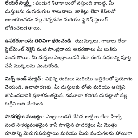
లేయర్ స్మార్ట్లీ
: పండుగ శీతాకాలంలో వస్తుంది కాబట్టి, మీ
దుస్తులను రంగురంగుల శాలువాలు, జాకెట్లు లేదా కేప్‌లతో
అలంకరించడం వల్ల వెచ్చదనం మరియు స్టైలిష్ ఫ్లెయిర్
జోడించబడతాయి.
ఉపకరణాలను తెలివిగా ధరించండి
: ఝుమ్కాలు, గాజులు లేదా
స్టేట్‌మెంట్ నెక్లెస్ వంటి సాంప్రదాయ ఆభరణాలు మీ లుక్‌ను
పెంచుతాయి. మీ దుస్తుల ఎంబ్రాయిడరీ లేదా రంగు పథకాన్ని పూర్తి
చేసే ముక్కలను ఎంచుకోండి.
మిక్స్ అండ్ మ్యాచ్
: విభిన్న రంగులు మరియు అల్లికలతో ప్రయోగం
చేయండి. ఉదాహరణకు, మీ దుస్తులకు లోతు మరియు ఆసక్తిని
జోడించడానికి ప్రకాశవంతమైన, నమూనా కలిగిన దుపట్టాతో నల్ల
కుర్తీని జత చేయండి.
పాదరక్షలు ముఖ్యం
: ఎంబ్రాయిడరీ చేసిన జుట్టీలు లేదా హీల్స్
వంటి సౌకర్యవంతమైన కానీ సొగసైన పాదరక్షలు మీ మొత్తం
రూపాన్ని మెరుగుపరుస్తాయి మరియు మీరు పండుగలను హాయిగా