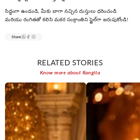
సిద్ధంగా ఉండండి, మీకు బాగా నచ్చిన దుస్తులు ధరించండి
మరియు రంగితతో కలిసి మకర సంక్రాంతిని స్టైల్‌గా జరుపుకోండి!
Share
RELATED STORIES
Know more about Rangita