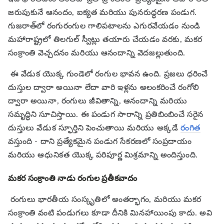
జరుపుకునే ఆనందం, ఐక్యత మరియు పునరుద్ధరణ పండుగ.
గుజరాత్‌లో రంగురంగుల గాలిపటాలను ఎగురవేయడం నుండి
మహారాష్ట్రలో తిలగుల్ స్వీట్లు తయారు చేయడం వరకు, మకర
సంక్రాంతి వెచ్చదనం మరియు ఆనందాన్ని వెదజల్లుతుంది.
ఈ వేడుక యొక్క గుండెలో రంగుల భావన ఉంది. ప్రజలు ధరించే
దుస్తుల ద్వారా అయినా లేదా వారి ఇళ్లను అలంకరించే రంగోలి
ద్వారా అయినా, రంగులు జీవితాన్ని, ఆనందాన్ని మరియు
సమృద్ధిని సూచిస్తాయి. ఈ పండుగ సారాన్ని ప్రతిబింబించే సరైన
దుస్తులు వేడుక స్ఫూర్తిని పెంచుతాయి మరియు అక్కడే
రంగిత
వస్తుంది - దాని ప్రత్యేకమైన పండుగ సేకరణలో సంప్రదాయం
మరియు ఆధునికత యొక్క పరిపూర్ణ మిశ్రమాన్ని అందిస్తుంది.
మకర సంక్రాంతి నాడు రంగుల ప్రతీకవాదం
రంగులు భారతీయ సంస్కృతిలో అంతర్భాగం, మరియు మకర
సంక్రాంతి వంటి పండుగలు కూడా దీనికి మినహాయింపు కాదు. అవి