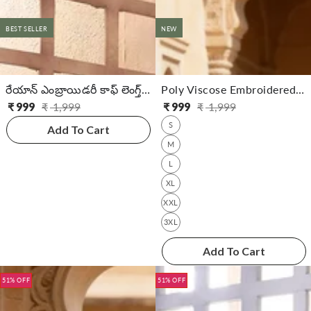
BEST SELLER
NEW
రేయాన్ ఎంబ్రాయిడరీ కాఫ్ లెంగ్త్ ఫ్లేర్డ్ కుర్తా
Poly Viscose Embroidered Flared Calf Length Dress
₹
999
₹
1,999
₹
999
₹
1,999
సాధారణ
అమ్ముడు
సాధారణ
అమ్ముడు
S
ధర
ధర
ధర
ధర
Add To Cart
M
L
XL
XXL
3XL
Add To Cart
51% OFF
51% OFF