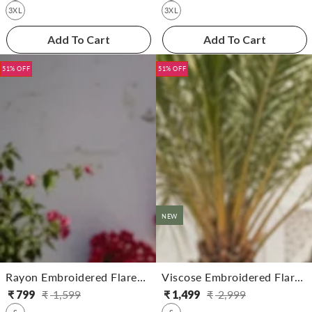
3XL
3XL
Add To Cart
Add To Cart
51% OFF
51% OFF
NEW
Rayon Embroidered Flared Calf Length Dress
Viscose Embroidered Flared Calf Length Kurta
₹
799
₹
1,599
₹
1,499
₹
2,999
సాధారణ
అమ్ముడు
సాధారణ
అమ్ముడు