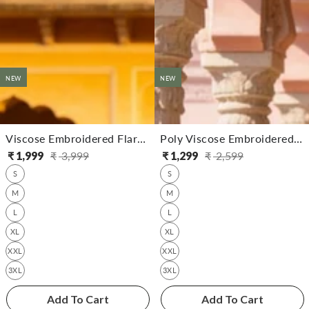
NEW
NEW
Viscose Embroidered Flared Calf Length Kurta With Pant And Dupatta
Poly Viscose Embroidered Flared Calf Length Kurta
₹
1,999
₹
3,999
₹
1,299
₹
2,599
సాధారణ
అమ్ముడు
సాధారణ
అమ్ముడు
S
S
ధర
ధర
ధర
ధర
M
M
L
L
XL
XL
XXL
XXL
3XL
3XL
Add To Cart
Add To Cart