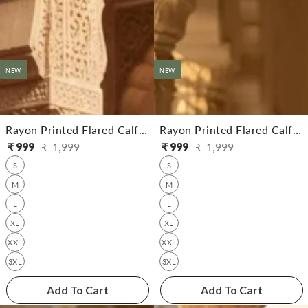
NEW
NEW
Rayon Printed Flared Calf Length Dress
Rayon Printed Flared Calf Length Dress
₹
999
₹
1,999
₹
999
₹
1,999
సాధారణ
అమ్ముడు
సాధారణ
అమ్ముడు
S
S
ధర
ధర
ధర
ధర
M
M
L
L
XL
XL
XXL
XXL
3XL
3XL
Add To Cart
Add To Cart