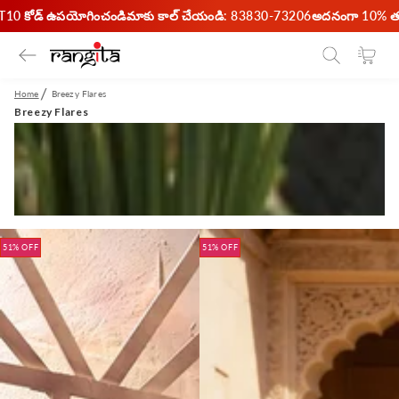
IRST10 కోడ్ ఉపయోగించండి
మాకు కాల్ చేయండి: 83830-73206
అదనంగా 10% తగ్గి
కంటెంట్‌కి దాటవేయండి
బండి
Home
Breezy Flares
Breezy Flares
51% OFF
51% OFF