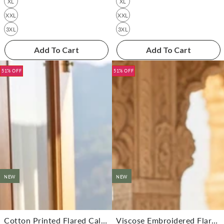
XL
XL
XXL
XXL
3XL
3XL
Add To Cart
Add To Cart
51% OFF
51% OFF
NEW
NEW
Cotton Printed Flared Calf Length Dress
Viscose Embroidered Flared Calf Length Kurta