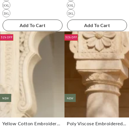
XXL
XXL
3XL
3XL
Add To Cart
Add To Cart
51% OFF
51% OFF
NEW
NEW
Yellow Cotton Embroidered Anarkali Calf Length Kurta With Pant And Dupatta
Poly Viscose Embroidered Flared Calf Length Dress