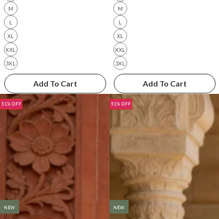
M
M
L
L
XL
XL
XXL
XXL
3XL
3XL
Add To Cart
Add To Cart
51% OFF
51% OFF
NEW
NEW