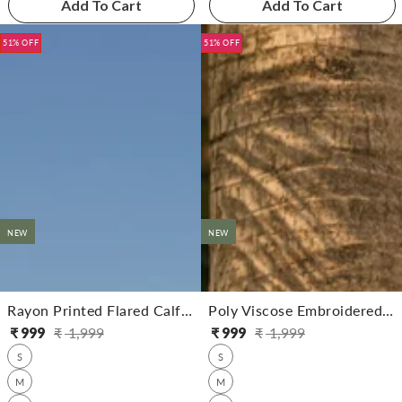
Add To Cart
Add To Cart
51% OFF
51% OFF
NEW
NEW
Rayon Printed Flared Calf Length Dress
Poly Viscose Embroidered Flared Calf Length Dress
₹
999
₹
1,999
₹
999
₹
1,999
సాధారణ
అమ్ముడు
సాధారణ
అమ్ముడు
S
S
ధర
ధర
ధర
ధర
M
M