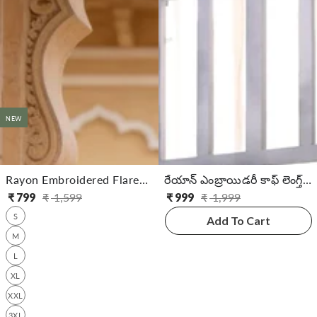
NEW
Rayon Embroidered Flared Calf Length Kurta
రేయాన్ ఎంబ్రాయిడరీ కాఫ్ లెంగ్త్ ఫ్లేర్డ్ కుర్తా
₹
799
₹
1,599
₹
999
₹
1,999
సాధారణ
అమ్ముడు
సాధారణ
అమ్ముడు
S
ధర
ధర
ధర
ధర
Add To Cart
M
L
XL
XXL
3XL