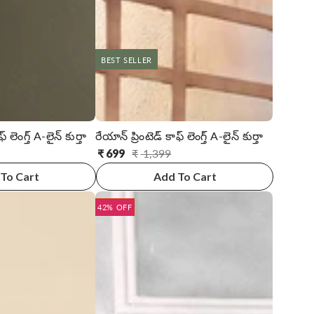
BEST SELLER
్ లెంగ్త్ A-లైన్ కుర్తా
రేయాన్ ప్రింటెడ్ కాఫ్ లెంగ్త్ A-లైన్ కుర్తా
₹
699
₹
1,399
సాధారణ
అమ్ముడు
ధర
ధర
To Cart
Add To Cart
42% OFF