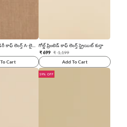
రేయాన్ ఎంబ్రాయిడరీ కాఫ్ లెంగ్త్ A-లైన్ కుర్తా
గోల్డ్ ప్రింటెడ్ కాఫ్ లెంగ్త్ స్ట్రెయిట్ కుర్తా
₹
699
₹
1,199
సాధారణ
అమ్ముడు
ధర
ధర
To Cart
Add To Cart
59% OFF