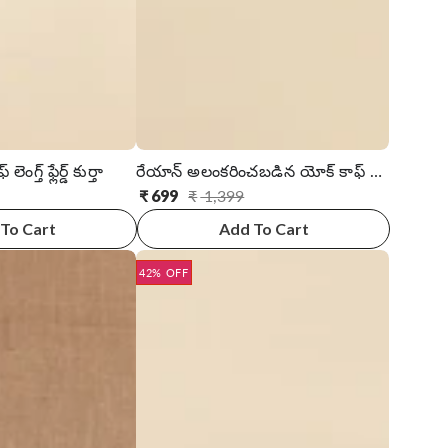
ెంగ్త్ ఫ్లేర్డ్ కుర్తా
రేయాన్ అలంకరించబడిన యోక్ కాఫ్ పొడవు స్ట్రెయిట్ కుర్తా
₹
699
₹
1,399
సాధారణ
అమ్ముడు
ధర
ధర
To Cart
Add To Cart
42% OFF