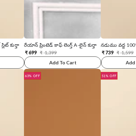
స్లిట్ కుర్తా
రేయాన్ ప్రింటెడ్ కాఫ్ లెంగ్త్ A-లైన్ కుర్తా
₹
699
₹
1,399
₹
739
₹
1,599
సాధారణ
అమ్ముడు
సాధారణ
అమ్ముడు
ధర
ధర
ధర
ధర
Add To Cart
Add 
63% OFF
51% OFF