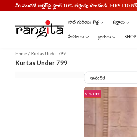
మీ మొదటి ఆర్డర్‌పై ఫ్లాట్ 10% తగ్గింపు పొందండి! FIRST10 క
కంటెంట్‌కి దాటవేయండి
హాట్ మరియు కొత్త
కుర్తాలు
సేకరణలు
బ్లాగులు
SHOP
Home
Kurtas Under 799
Kurtas Under 799
ఆమరిక
51% OFF