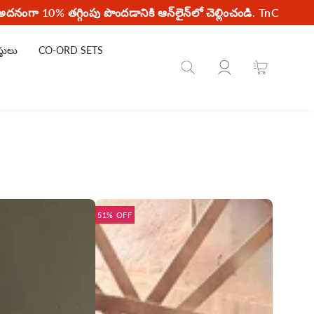
అదనంగా 10% తగ్గింపు పొందడానికి ఆన్‌లైన్‌లో చెల్లించండి. TnC
్తులు
CO-ORD SETS
ప్రవేశించండి
బండి
51% OFF