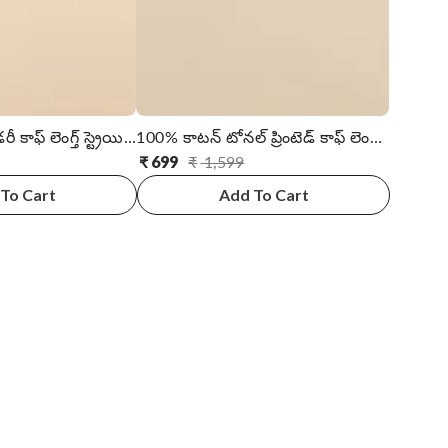
రేయాన్ ఎంబ్రాయిడరీ కాఫ్ లెంగ్త్ స్ట్రెయిట్ కుర్తా
100% కాటన్ టోనల్ ప్రింటెడ్ కాఫ్ లెంగ్త్ టైర్డ్ కుర్తా
₹
699
₹
1,599
సాధారణ
అమ్ముడు
ధర
ధర
To Cart
Add To Cart