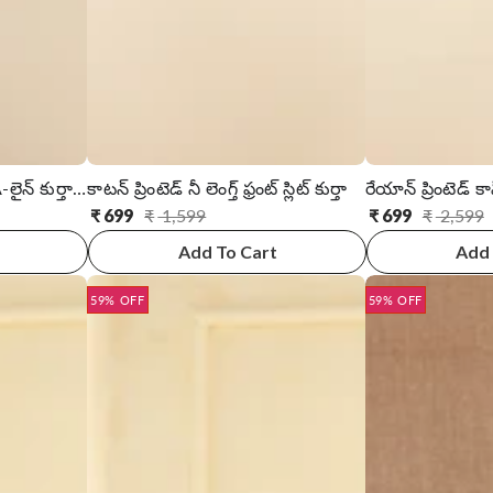
రేయాన్ ప్రింటెడ్ కాఫ్ లెంగ్త్ A-లైన్ కుర్తా విత్ ఫ్రంట్ బటన్ ప్లాకెట్
కాటన్ ప్రింటెడ్ నీ లెంగ్త్ ఫ్రంట్ స్లిట్ కుర్తా
రేయాన్ ప్రింటెడ్ కాఫ్ ల
₹
699
₹
1,599
₹
699
₹
2,599
సాధారణ
అమ్ముడు
సాధారణ
అమ్ముడు
ధర
ధర
ధర
ధర
Add To Cart
Add 
59% OFF
59% OFF