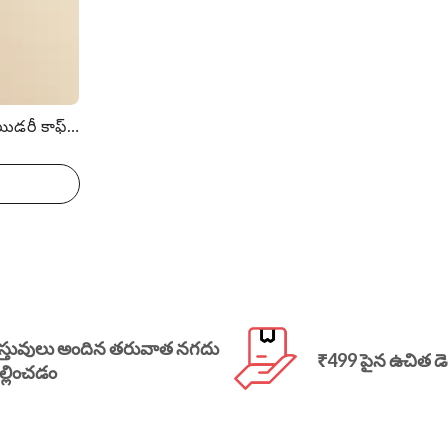
విస్కోస్ బ్లెండ్ యోక్ ఎంబ్రాయిడరీ కాఫ్ లెంగ్త్ ఫ్లోరల్ ప్రింటెడ్ ఫ్లేర్డ్ కుర్తా
స్తువులు అందిన తరువాత నగదు
₹499 పైన ఉచిత డె
ల్లించడం