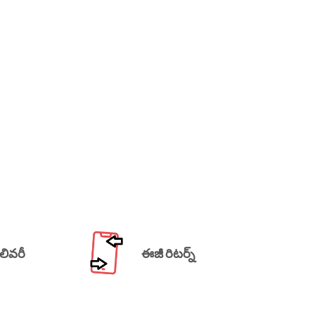
లివరీ
ఈజీ రిటర్న్