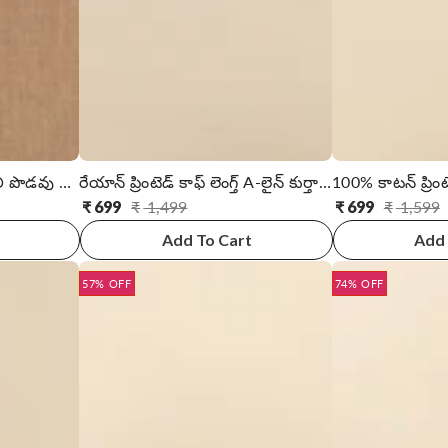
కాటన్ ఎంబ్రాయిడరీ మోకాలి పొడవు స్ట్రెయిట్ కుర్తా
రేయాన్ ప్రింటెడ్ కాఫ్ లెంగ్త్ A-లైన్ కుర్తా విత్ ఫ్రంట్ బటన్ ప్లాకెట్
₹
699
₹
1,499
₹
699
₹
1,599
సాధారణ
అమ్ముడు
సాధారణ
అమ్ముడు
ధర
ధర
ధర
ధర
Add To Cart
Add 
57% OFF
74% OFF