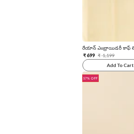
₹
699
₹
1,199
సాధారణ
అమ్ముడు
ధర
ధర
Add To Cart
57% OFF