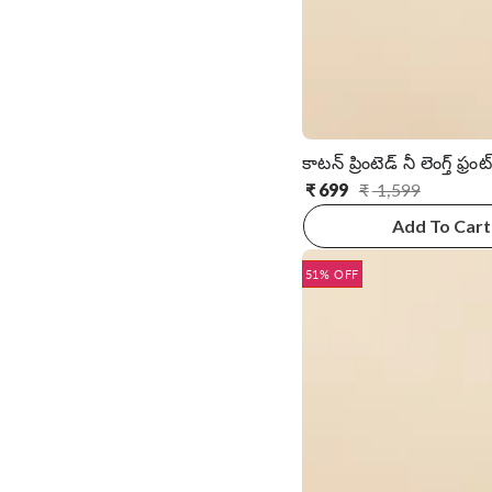
కాటన్ ప్రింటెడ్ నీ లెంగ్త్ ఫ్రంట్ 
₹
699
₹
1,599
సాధారణ
అమ్ముడు
ధర
ధర
Add To Cart
51% OFF