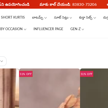
ోడ్‌ని ఉపయోగించండి
మాకు కాల్ చేయండి: 83830-73206
SHORT KURTIS
బాటమ్స్
సూట్ సెట్లు
కుర్తా సెట్స్
దుస
 BY OCCASION
INFLUENCER PAGE
GEN-Z
51% OFF
51% OFF