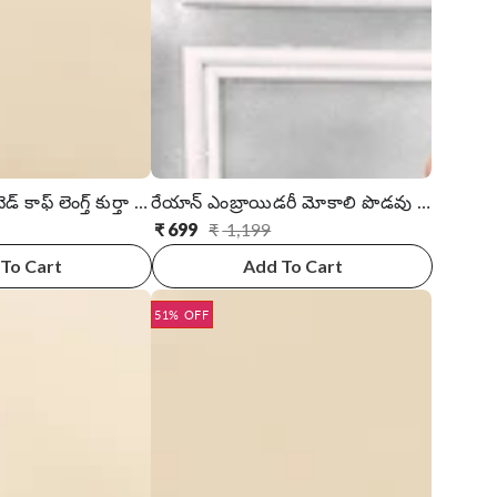
100% కాటన్ ప్రింటెడ్ కాఫ్ లెంగ్త్ కుర్తా నడుము వద్ద సేకరించబడింది
రేయాన్ ఎంబ్రాయిడరీ మోకాలి పొడవు స్ట్రెయిట్ కుర్తా
₹
699
₹
1,199
సాధారణ
అమ్ముడు
ధర
ధర
To Cart
Add To Cart
51% OFF