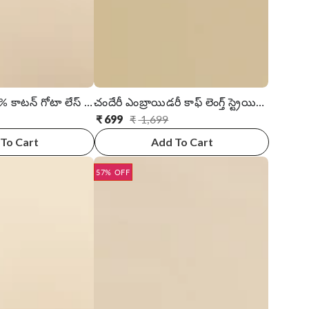
నడుము వద్ద 100% కాటన్ గోటా లేస్ యోక్ కాఫ్ పొడవు కుర్తా
చందేరీ ఎంబ్రాయిడరీ కాఫ్ లెంగ్త్ స్ట్రెయిట్ కుర్తా
₹
699
₹
1,699
సాధారణ
అమ్ముడు
ధర
ధర
To Cart
Add To Cart
57% OFF